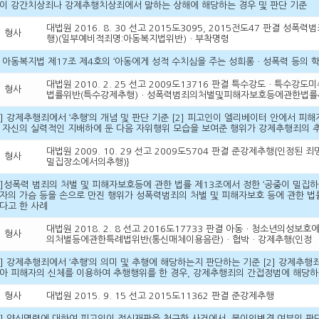
이 강간치상죄나 강제추행치상죄에서 말하는 상해에 해당하는 경우 및 판단 기준
대법원 2016. 8. 30 선고 2015도3095, 2015전도47 판
형사
행)(일부예비적죄명:아동복지법위반)ㆍ부착명령
 아동복지법 제17조 제4호의 ‘아동에게 성적 수치심을 주는 성희롱ㆍ성폭력 등의 학
대법원 2010. 2. 25 선고 2009도13716 판결 특수강도ㆍ
형사
법률위반(특수강제추행)ㆍ성폭력범죄의처벌및피해자보호등에관한법률
1] 강제추행죄에서 ‘추행’의 개념 및 판단 기준 [2] 피고인이 엘리베이터 안에서 
 자신의 실력적인 지배하에 둔 다음 자위행위 모습을 보여준 행위가 강제추행죄의 
대법원 2009. 10. 29 선고 2009도5704 판결 준강제추행{인
형사
밀집장소에서의추행)}
1]성폭력 범죄의 처벌 및 피해자보호등에 관한 법률 제13조에서 정한 ‘공중이 밀집하
자의 가슴 등을 손으로 만진 행위가 성폭력범죄의 처벌 및 피해자보호 등에 관한 
다고 한 사례
대법원 2018. 2. 8 선고 2016도17733 판결 아동ㆍ청소년의성
형사
의처벌등에관한특례법위반(통신매체이용음란)ㆍ협박ㆍ강제추행(인정
1] 강제추행죄에서 ‘추행’의 의미 및 추행에 해당하는지 판단하는 기준 [2] 강제추행
아 피해자의 신체를 이용하여 추행행위를 한 경우, 강제추행죄의 간접정범에 해당하
형사
대법원 2015. 9. 15 선고 2015도11362 판결 준강제추행
1] 약식명령에 대하여 피고인이 정식재판을 청구한 사건에서, 불이익변경 여부의 판단