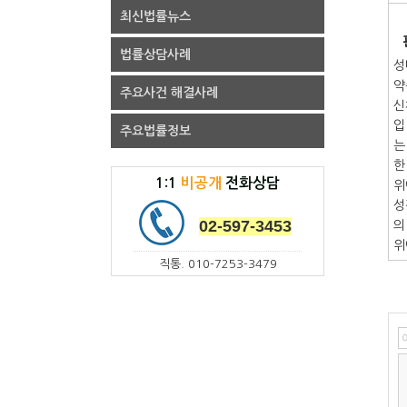
최신법률뉴스
법률상담사례
성
약
주요사건 해결사례
신
입
주요법률정보
는
한
1:1
비공개
전화상담
위
성
02-597-3453
의
위
직통. 010-7253-3479