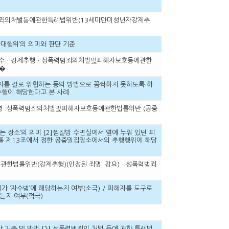
결 성폭력범죄의처벌등에관한특례법위반(13세미만미성년자강제추
대행위’의 의미와 판단 기준
특수강도미수ㆍ강제추행ㆍ성폭력범죄의처벌및피해자보호등에관한
�
피해자를 칼로 위협하는 등의 방법으로 꼼짝하지 못하도록 하
추행에 해당한다고 본 사례
정된 죄명 :성폭력범죄의처벌및피해자보호등에관한법률위반 (공중
는 장소’의 의미 [2]찜질방 수면실에서 옆에 누워 있던 피
법률 제13조에서 정한 공중밀집장소에서의 추행행위에 해당
보호에관한법률위반(강제추행)(인정된 죄명: 강요)ㆍ성폭력범죄
죄가 ‘자수범’에 해당하는지 여부(소극) / 피해자를 도구로
는지 여부(적극)
 기준 및 방법 [2] 성폭력범죄의 처벌 등에 관한 특례법