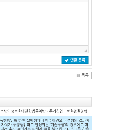
댓글 등록
목록
판결 아동ㆍ청소년의성보호에관한법률위반ㆍ주거침입ㆍ보호관찰명령
의로 폭행행위를 하여 실행행위에 착수하였으나 추행의 결과에
 자체가 추행행위라고 인정되는 ‘기습추행’의 경우에도 마
서 내려 혼자 걸어가는 피해자 甲을 발견하고 마스크를 착용