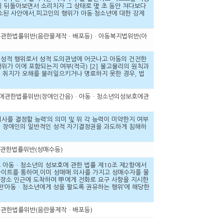
 뒤돌아보면서 소리치자 그 상태로 몇 초 동안 쳐다보다
소된 사안에서,피고인의 행위가 아동·청소년에 대한 강제
성보호에관한법률위반(음란물제작ㆍ배포등)ㆍ아동복지법위반(아
한 성적 행위로서 성적 도의관념에 어긋나고 아동의 건전한
위가 이에 포함되는지 여부(적극) [2] 불고불리의 원칙과
의 취지가 오해를 불러일으키거나 명료하지 못한 경우, 법
년의성보호에관한법률위반(장애인간음)ㆍ아동ㆍ청소년의성보호에관
의사를 결정할 능력’의 의미 및 위 각 능력이 미약한지 여부
항이 장애인의 일반적인 성적 자기결정권을 과도하게 침해하
보호에관한법률위반(성매수등)
도 아동ㆍ청소년의 성보호에 관한 법률 제10조 제2항에서
팅사이트를 통하여,이미 성매매 의사를 가지고 성매수자를 물
속장소 인근에 도착하여 甲에게 전화로 요구 사항을 지시한
한‘아동ㆍ청소년에게 성을 팔도록 권유하는 행위’에 해당한
보호에관한법률위반(음란물제작ㆍ배포등)