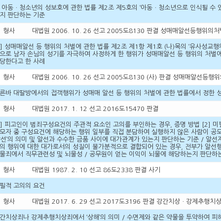
 아동ㆍ청소년의 성보호에 관한 법률 제2조 제5호의 ‘아동ㆍ청소년으로 인식될 수
지 판단하는 기준
형사
대법원 2006. 10. 26 선고 2005도8130 판결 성매매알선등행위
1] 성매매알선 등 행위의 처벌에 관한 법률 제2조 제1항 제1호 (나)목의 ‘유사성교행
으로 남자 손님의 성기를 자극하여 사정하게 한 행위가 성매매알선 등 행위의 처벌에 
당한다고 한 사례
형사
대법원 2006. 10. 26 선고 2005도8130 (사) 판결 성매매알선
른바 대딸방에서의 접객행위가 성매매 알선 등 행위의 처벌에 관한 법률에서 정한 
형사
대법원 2017. 1. 12 선고 2016도15470 판결
1] 피고인이 범죄구성요건의 주관적 요소인 고의를 부인하는 경우, 증명 방법 [2] 미
모자 중 구성요건에 해당하는 행위 일부를 직접 분담하여 실행하지 않은 사람이 공
알선’의 의미 및 알선과 수수한 금품 사이에 대가관계가 있는지 판단하는 기준 / 알
의 행위에 대한 대가로서의 성질이 불가분적으로 결합되어 있는 경우, 전부가 알선행위
물죄에서 직무관련성 및 뇌물성 / 공무원이 얻는 이익이 뇌물에 해당하는지 판단하
형사
대법원 1987. 2. 10 선고 86도2338 판결 사기
필적 고의의 요건
형사
대법원 2017. 6. 29 선고 2017도3196 판결 강간치상ㆍ강제추
간치상죄나 강제추행치상죄에서 ‘상해’의 의미 / 수면제와 같은 약물을 투약하여 피