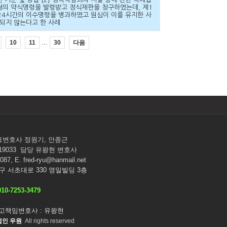
금형의 약식명령을 발령받고 정식재판을 청구하였는데, 제1
24시간의 이수명령을 병과하였고 원심이 이를 유지한 사
되지 않는다고 한 사례
…
다음
10
11
30
표변호사 정원기, 안종근
-19033 담당 유왕현 변호사
087, E. fred-ryu@hanmail.net
초구 서초대로 330 영일빌딩 3층
010-7253-3479
고책임변호사 : 유왕현
법인 우원
All rights reserved