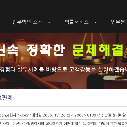
법무법인 소개
법률서비스
업무분
+
+
 경험과 실무사례를 바탕으로 고객감동을 실현하겠습
요판례
span>[형사]</span>대법원 2006. 10. 26 선고 2005도8130 (사) 판결
시사항 : 이른바 대딸방에서의 접객행위가 성매매 알선 등 행위의 처벌에 관한 법률