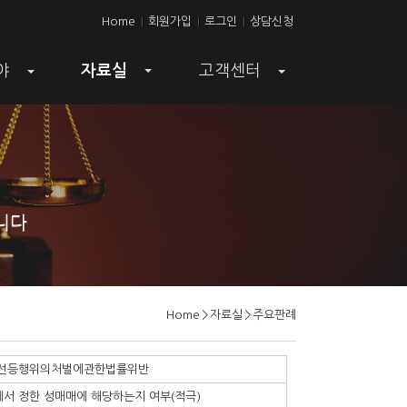
Home
회원가입
로그인
상담신청
야
자료실
고객센터
+
+
+
니다
Home
>
자료실
>
주요판례
 성매매알선등행위의처벌에관한법률위반
에서 정한 성매매에 해당하는지 여부(적극)