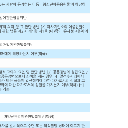
 있는 사람이 등장하는 아동ㆍ청소년이용음란물’에 해당하
의처벌에관한법률위반
위’의 의미 및 그 판단 방법 [2] 마사지업소의 여종업원이
관한 법률 제2조 제1항 제1호 (나)목의 ‘유사성교행위’에
등행위의처벌에관한법률위반
성매매에 해당하는지 여부(적극)
필적 고의의 요건 및 판단 방법 [3] 공동정범의 성립요건 /
모공동정범으로서 죄책을 지는 경우 [4] 알선수재죄에서
선자가 받은 금품에 알선행위에 대한 대가로서의 성질과 그
에 대한 대가로서의 성질을 가지는지 여부(적극) [5]
는 기준
행치상ㆍ마약류관리에관한법률위반(향정)
해자를 일시적으로 수면 또는 의식불명 상태에 이르게 한