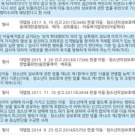
 채 뒤따라가다가 인적이 없고 외진 곳에서 가까이 접근하여 껴안으려 하였으나,甲이
 다시 오던 길로 되돌아갔다고 하여 아동·청소년의 성보호에 관한 법률 위반으로 기
행미수죄에 해당한다고 한 사례
대법원 2017. 6. 15 선고 2017도3448 판결 아동ㆍ청소년의
형사
동에대한음행강요ㆍ매개ㆍ성희롱등)ㆍ아동복지법위반(아동학대)
1] 아동복지법상 금지되는 ‘성적 학대행위’의 의미 및 성폭행의 정도에 이르지 아니
적 가치관의 형성 등 완전하고 조화로운 인격발달을 현저하게 저해할 우려가 있는 행
원의 심판 범위 / 검사가 어떠한 행위를 기소한 것인지 판단하는 기준 및 공소제기
이 검사에 대하여 석명권을 행사하여 취지를 명확하게 하여야 하는지 여부(적극)
대법원 2015. 3. 20 선고 2014도17346 판결 아동ㆍ청소
형사
한법률위반(음란물제작ㆍ배포등
1]아동ㆍ청소년의 성보호에 관한 법률 제8조 제1항에서 정한 ‘사물을 변별할 능력’,‘
 판단 기준[2]아동ㆍ청소년의 성보호에 관한 법률 제8조 제1항의 취지 및 위 조
지 여부(소극)
형사
대법원 2011. 11. 10 선고 2011도3934 판결 아동·청소년의성
1]이미 성매매 의사를 가지고 있었던 아동ㆍ청소년에게 성을 팔도록 권유하는 행위
한 ‘성을 팔도록 권유하는 행위’에 포함되는지 여부(적극) [2]피고인이 인터넷 채
하고 있던 청소년 甲과 성매매 장소,대가 등에 관하여 구체적 합의에 이른 다음 약
안에서,피고인의 행위가 아동ㆍ청소년의 성보호에 관한 법률 제10조 제2항에서 정
고 본 원심판단을 수긍한 사례
형사
대법원 2014. 9. 25 선고 2014도5750 판결 아동ㆍ청소년의성