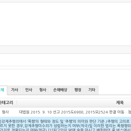
전체
가사
민사
형사
손해배상
행정
기타
카테고리
제목
형사
대법원 2015. 9. 10 선고 2015도6980, 2015모2524 
1]강제추행죄에서 ‘폭행’의 형태와 정도 및 ‘추행’의 의미와 판단 기준 /추행의 고
르지 못한 경우,강제추행미수죄가 성립하는지 여부(적극)및 이러한 법리는 폭행행위
가지로 적용되는지 여부(적극) [2]피고인이 밤에 술을 마시고 배회하던 중 버스에