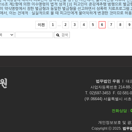
16조 제2항에 의한 이수명령의 법적 성격 [3] 피고인이 준강제추행 범행으로 벌
이 약식명령에서 정한 벌금형과 동일한 벌금형을 선고하면서 성폭력 치료프로그램 
에서, 이는 전체적ㆍ실질적으로 볼 때 피고인에게 불이익하게 변경한 것이므로 허용
…
이전
1
2
3
4
5
6
7
8
9
검색
법무법인 우원
I
대
사업자등록번호 214-88
T. 02)597-3453 F. 02-581-0
(우.06644) 서울특별시 서
전화상담 :
개인정보보호 및 광
Copyright ⓒ 2025.
법무