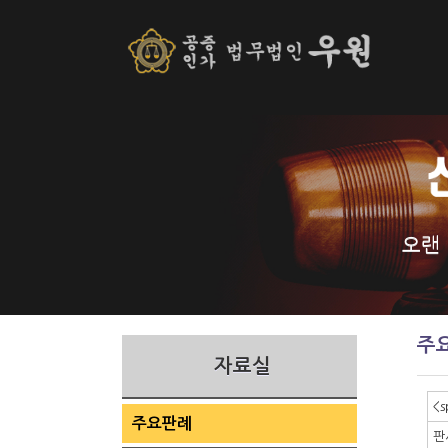
본문 바로가기
오랜
주
자료실
<
주요판례
판